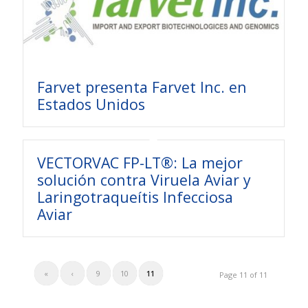
Farvet presenta Farvet Inc. en
Estados Unidos
VECTORVAC FP-LT®: La mejor
solución contra Viruela Aviar y
Laringotraqueítis Infecciosa
Aviar
«
‹
9
10
11
Page 11 of 11