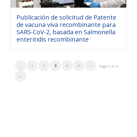
Publicación de solicitud de Patente
de vacuna viva recombinante para
SARS-CoV-2, basada en Salmonella
enteritidis recombinante
‹
1
2
3
4
5
›
Page 3 of 11
»