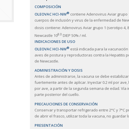
COMPOSICIÓN
®
OLEOVAC HCI-NW
contiene Adenovirus Aviar grupo 1 
cuerpos de inclusión y virus de la enfermedad de Newc
dosis contiene: Adenovirus Aviar grupo 1 (serotipo 4, 8
8.0
Newcastle 10
DIEP 50% / ml.
INDICACIONES DE USO
®
OLEOVAC HCI-NW
está indicada para la vacunación
aves de postura y reproductoras contra la Hepatitis 
de Newcastle.
ADMINISTRACIÓN Y DOSIS
Antes de administrarse, la vacuna se debe estabilizar
fuertemente antes de aplicar. Inyectar 0.2 ml por ave
por ave, a partir de la segunda semana de edad. Vía 
parte posterior del cuello.
PRECAUCIONES DE CONSERVACIÓN
Conservar y transportar refrigerado entre 2°C y 7°C p
de abrir el frasco, utilizar toda la vacuna, no guardar 
PRESENTACIÓN