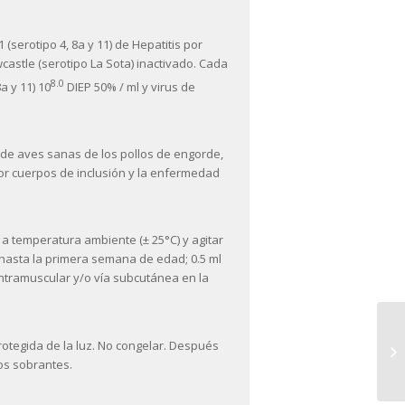
(serotipo 4, 8a y 11) de Hepatitis por
astle (serotipo La Sota) inactivado. Cada
8.0
a y 11) 10
DIEP 50% / ml y virus de
 de aves sanas de los pollos de engorde,
por cuerpos de inclusión y la enfermedad
 a temperatura ambiente (± 25°C) y agitar
, hasta la primera semana de edad; 0.5 ml
intramuscular y/o vía subcutánea en la
rotegida de la luz. No congelar. Después
O
los sobrantes.