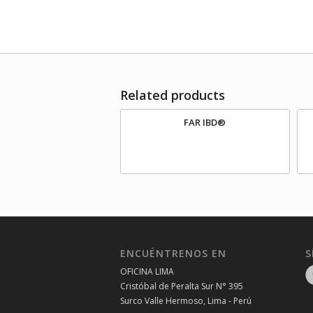
Related products
FAR IBD®
ENCUÉNTRENOS EN
S
OFICINA LIMA
Cristóbal de Peralta Sur N° 395
Surco Valle Hermoso, Lima - Perú