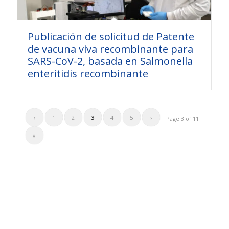
Publicación de solicitud de Patente
de vacuna viva recombinante para
SARS-CoV-2, basada en Salmonella
enteritidis recombinante
‹
1
2
3
4
5
›
Page 3 of 11
»